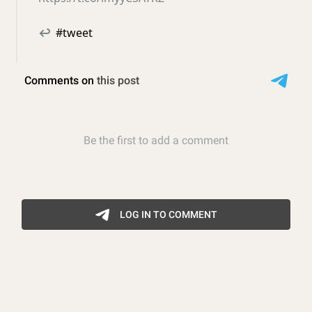
↩
#tweet