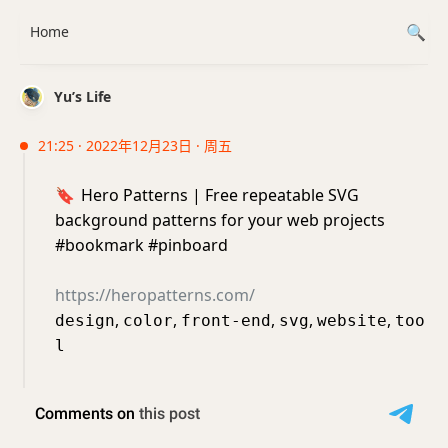
Home
Yu’s Life
21:25 · 2022年12月23日 · 周五
🔖
Hero Patterns | Free repeatable SVG
background patterns for your web projects
#bookmark #pinboard
https://heropatterns.com/
,
,
,
,
,
design
color
front-end
svg
website
too
l