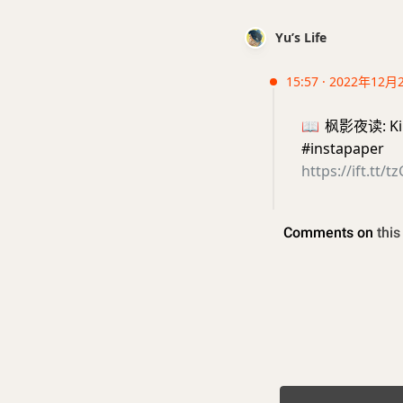
Yu’s Life
15:57 · 2022年12月
📖
枫影夜读: K
#instapaper
https://ift.tt/