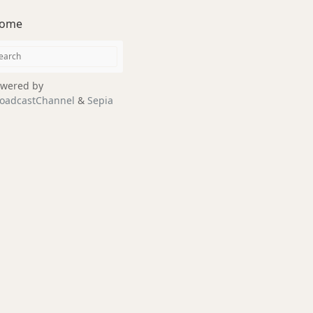
ome
wered by
oadcastChannel
&
Sepia