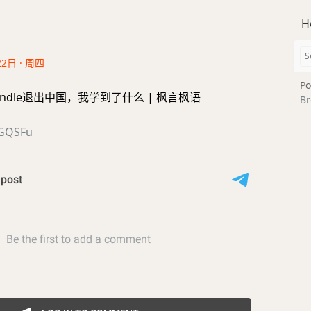
H
22日 · 周四
Po
indle退出中国，我学到了什么 | 枫言枫语
Br
tzGQSFu