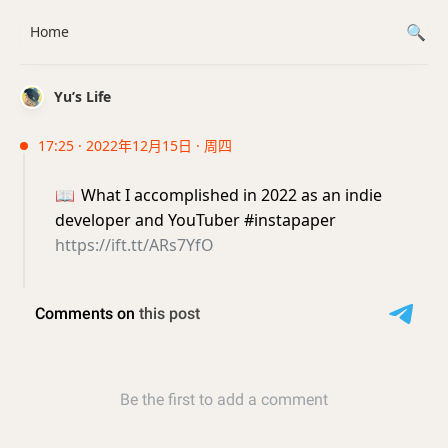
Home
Yu’s Life
17:25 · 2022年12月15日 · 周四
📖
What I accomplished in 2022 as an indie
developer and YouTuber #instapaper
https://ift.tt/ARs7YfO