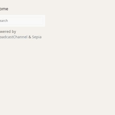
ome
wered by
oadcastChannel
&
Sepia