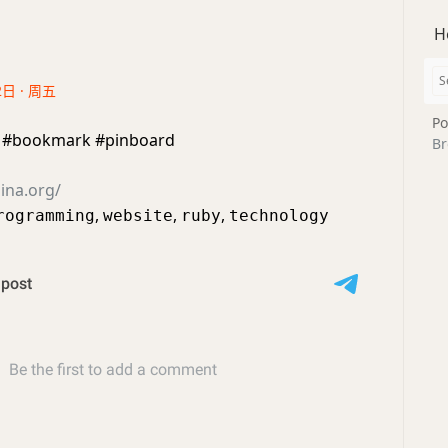
H
2日 · 周五
Po
 #bookmark #pinboard
Br
hina.org/
,
,
,
rogramming
website
ruby
technology