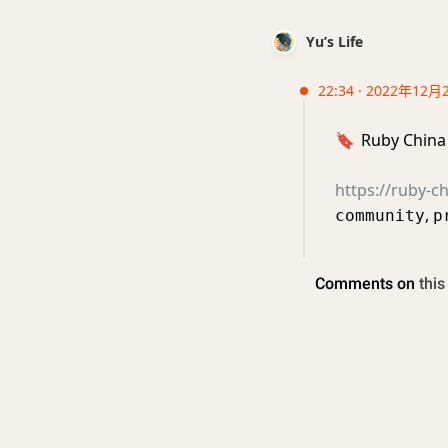
Yu’s Life
22:34 · 2022年12月
🔖
Ruby China
https://ruby-c
,
community
p