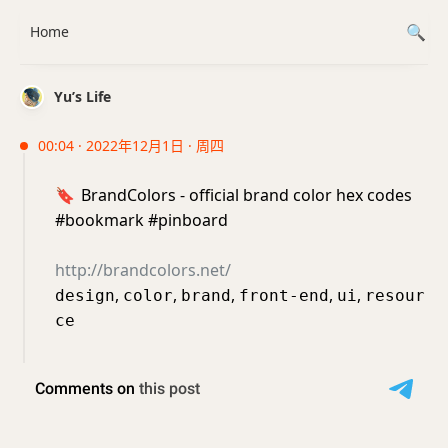
Home
Yu’s Life
00:04 · 2022年12月1日 · 周四
🔖
BrandColors - official brand color hex codes
#bookmark #pinboard
http://brandcolors.net/
,
,
,
,
,
design
color
brand
front-end
ui
resour
ce