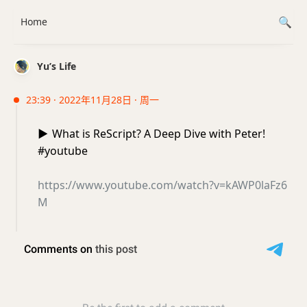
Home
Yu’s Life
23:39 · 2022年11月28日 · 周一
▶️
What is ReScript? A Deep Dive with Peter!
#youtube
https://www.youtube.com/watch?v=kAWP0laFz6
M