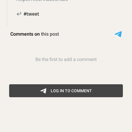
↩
#tweet