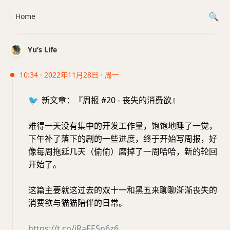
Home
Yu’s Life
10:34 · 2022年11月28日 · 周一
🐦
新文章：『周报 #20 - 丧失的消费欲』
难得一天没有集中的开发工作量，饱饱地睡了一觉，
下午补了落下的剧的一些进度，终于开始写周报，好
像每周拖延几天（偷偷）磨掉了一周哈哈，新的轮回
开始了。
这篇主要就这过去的双十一和黑五来聊聊渐渐丧失的
消费欲与猫猫陪伴的日常。
https://t.co/iRaEESn6z6