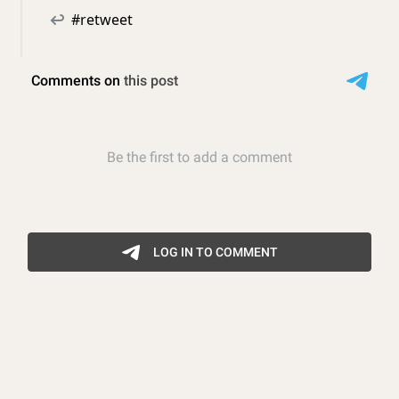
↩
#retweet