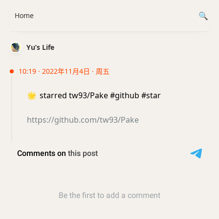
Home
Yu’s Life
10:19 · 2022年11月4日 · 周五
🌟
starred tw93/Pake #github #star
https://github.com/tw93/Pake