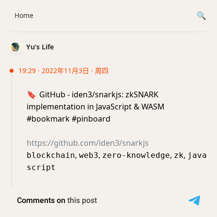
Home
Yu’s Life
19:29 · 2022年11月3日 · 周四
🔖
GitHub - iden3/snarkjs: zkSNARK
implementation in JavaScript & WASM
#bookmark #pinboard
https://github.com/iden3/snarkjs
,
,
,
,
blockchain
web3
zero-knowledge
zk
java
script